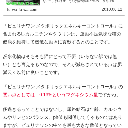
なってしまいます。そんな猫の肥満について、見分け方、肥
満によって起こる様々な弊害、猫が太る原因、そしてダイエ
ット方法を書いています。
2018.06.12
fu-wa-fu-wa.com
「ピュリナワン メタボリックエネルギーコントロール」に
含まれるL-カルニチンやタウリンは、運動不足気味な猫の
健康を維持して機敏な動きに貢献するとのことです。
炭水化物はそもそも猫にとって不要（いらない訳では無
い）とも言えるものなので、それが減らされている点は肥
満云々以前に良いことです。
「ピュリナワン メタボリックエネルギーコントロール」の
悪い点としては、0.13%というマグネシウム量
ですかね。
多過ぎるってことではないし、尿路結石は年齢、カルシウ
ムやリンとのバランス、ph値も関係してくるものではあり
ますが、ピュリナワンの中でも最も大きな数値となってい