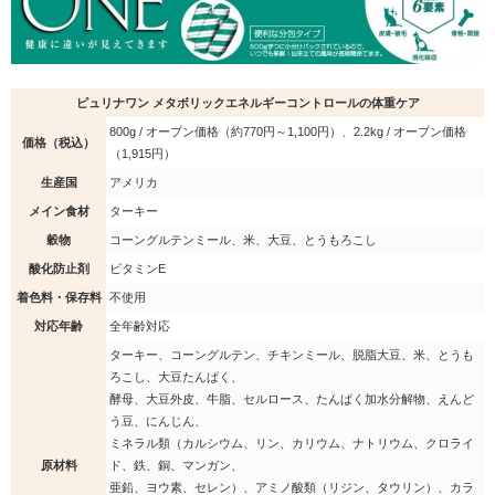
ピュリナワン メタボリックエネルギーコントロールの体重ケア
800g / オープン価格（約770円～1,100円）、2.2kg / オープン価格
価格（税込）
（1,915円）
生産国
アメリカ
メイン食材
ターキー
穀物
コーングルテンミール、米、大豆、とうもろこし
酸化防止剤
ビタミンE
着色料・保存料
不使用
対応年齢
全年齢対応
ターキー、コーングルテン、チキンミール、脱脂大豆、米、とうも
ろこし、大豆たんぱく、
酵母、大豆外皮、牛脂、セルロース、たんぱく加水分解物、えんど
う豆、にんじん、
ミネラル類（カルシウム、リン、カリウム、ナトリウム、クロライ
原材料
ド、鉄、銅、マンガン、
亜鉛、ヨウ素、セレン）、アミノ酸類（リジン、タウリン）、カラ