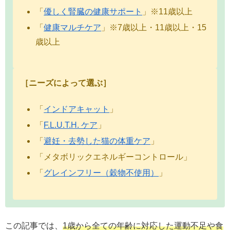
「
優しく腎臓の健康サポート
」※11歳以上
「
健康マルチケア
」※7歳以上・11歳以上・15
歳以上
［ニーズによって選ぶ］
「
インドアキャット
」
「
F.L.U.T.H. ケア
」
「
避妊・去勢した猫の体重ケア
」
「メタボリックエネルギーコントロール」
「
グレインフリー（穀物不使用）
」
この記事では、
1歳から全ての年齢に対応した運動不足や食