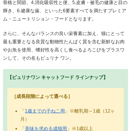
骨格と関節、4.消化吸収性と便、5.皮膚・被毛の健康と目の
輝き、6.健康な歯、といった6要素すべてを満たすプレミア
ム・ニュートリション・フードとなります。
さらに、そんなバランスの良い栄養素に加え、猫にとって
最も重要となる良質な動物性たんぱく質を含む新鮮なお肉
やお魚を使用、嗜好性を高くし食べるよろこびをプラスワ
ンして、その名もピュリナ ワン。
【ピュリナワン キャットフード ラインナップ】
［成長段階によって選べる］
「
1歳までの子ねこ用
」※離乳期～1歳（12ヶ
月）
「
美味を求める成猫用
」※1歳以上