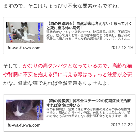
ますので、そこはちょっぴり不安な要素かもですね。
【猫の尿路結石】自然治癒は考えない！放っておく
と死に至る怖い病気！
現代猫がなりやすい病気の一つ、泌尿器系の病気、下部尿路
結石。放っておくと腎不全や尿毒症などに発展し、猫が命の
危険にも晒される。そんな猫の尿路結石について、ストルバ
イト尿石とシュウ酸カルシウム結石の違い、原因と症状（サ
イン）や予防方法です。
2017.12.19
fu-wa-fu-wa.com
そして、
かなりの高タンパクとなっているので、高齢な猫
や腎臓に不安を抱える猫に与える際はちょっと注意が必要
かな。健康な猫であれば全然問題ありませんよ。
【猫の腎臓病】腎不全ステージ2の初期症状で治療
すれば余命は伸びる！
猫の腎臓病は、急激に進行するが回復の見込みのある急性腎
不全と、猫のかかりやすい病気、死因ともに上位にあり、猫
の寿命とも言われ回復しない慢性腎不全がありますが、原因
や症状を知り、早期発見、治療が出来れば余命は伸ばせる
し、AIMという一筋の光も！
2017.12.22
fu-wa-fu-wa.com