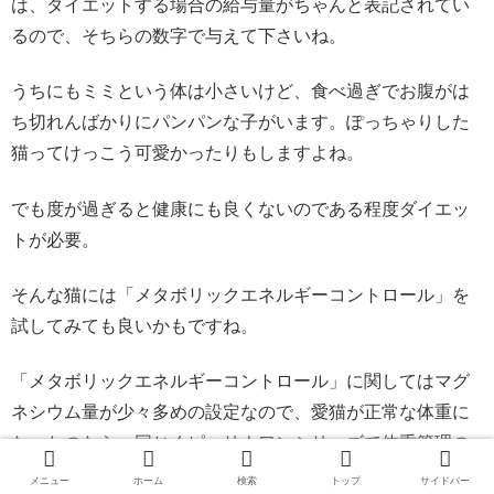
は、ダイエットする場合の給与量がちゃんと表記されてい
るので、そちらの数字で与えて下さいね。
うちにもミミという体は小さいけど、食べ過ぎでお腹がは
ち切れんばかりにパンパンな子がいます。ぽっちゃりした
猫ってけっこう可愛かったりもしますよね。
でも度が過ぎると健康にも良くないのである程度ダイエッ
トが必要。
そんな猫には「メタボリックエネルギーコントロール」を
試してみても良いかもですね。
「メタボリックエネルギーコントロール」に関してはマグ
ネシウム量が少々多めの設定なので、愛猫が正常な体重に
なったのなら、同じくピュリナワンシリーズで体重管理の
しやすい「
避妊・去勢した猫の体重ケア
」や「
インドアキ
メニュー
ホーム
検索
トップ
サイドバー