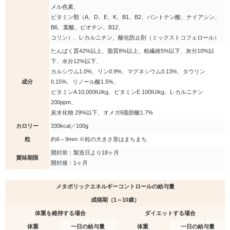
メル色素、
ビタミン類（A、D、E、K、B1、B2、パントテン酸、ナイアシン、
B6、葉酸、ビオチン、B12、
コリン）、L-カルニチン、酸化防止剤（ミックストコフェロール）
たんぱく質42%以上、脂質8%以上、粗繊維5%以下、灰分10%以
下、水分12%以下、
カルシウム1.0%、リン0.9%、マグネシウム0.13%、タウリン
成分
0.15%、リノール酸1.5%、
ビタミンA 10,000IU/kg、ビタミンE 100IU/kg、L-カルニチン
200ppm、
炭水化物 29%以下、オメガ6脂肪酸1.7%
カロリー
330kcal／100g
粒
約6～9mm ※粒の大きさ形はまちまち
開封前：製造日より18ヶ月
賞味期限
開封後：1ヶ月
メタボリックエネルギーコントロールの給与量
成猫期（1～10歳）
体重を維持する場合
ダイエットする場合
体重
一日の給与量
体重
一日の給与量