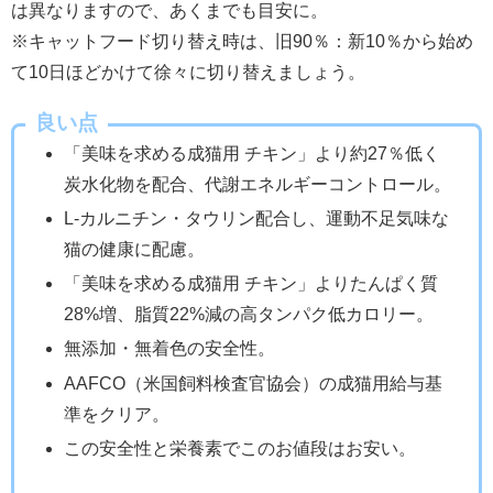
は異なりますので、あくまでも目安に。
※キャットフード切り替え時は、旧90％：新10％から始め
て10日ほどかけて徐々に切り替えましょう。
良い点
「美味を求める成猫用 チキン」より約27％低く
炭水化物を配合、代謝エネルギーコントロール。
L-カルニチン・タウリン配合し、運動不足気味な
猫の健康に配慮。
「美味を求める成猫用 チキン」よりたんぱく質
28%増、脂質22%減の高タンパク低カロリー。
無添加・無着色の安全性。
AAFCO（米国飼料検査官協会）の成猫用給与基
準をクリア。
この安全性と栄養素でこのお値段はお安い。