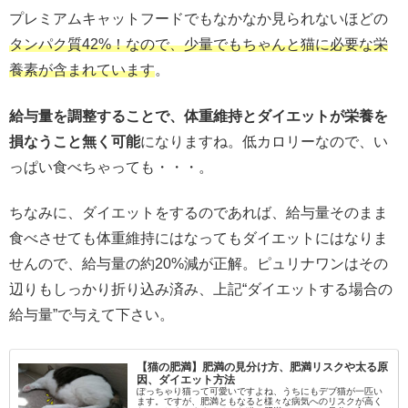
プレミアムキャットフードでもなかなか見られないほどの
タンパク質42%！なので、少量でもちゃんと猫に必要な栄
養素が含まれています
。
給与量を調整することで、体重維持とダイエットが栄養を
損なうこと無く可能
になりますね。低カロリーなので、い
っぱい食べちゃっても・・・。
ちなみに、ダイエットをするのであれば、給与量そのまま
食べさせても体重維持にはなってもダイエットにはなりま
せんので、給与量の約20%減が正解。ピュリナワンはその
辺りもしっかり折り込み済み、上記“ダイエットする場合の
給与量”で与えて下さい。
【猫の肥満】肥満の見分け方、肥満リスクや太る原
因、ダイエット方法
ぽっちゃり猫って可愛いですよね、うちにもデブ猫が一匹い
ます。ですが、肥満ともなると様々な病気へのリスクが高く