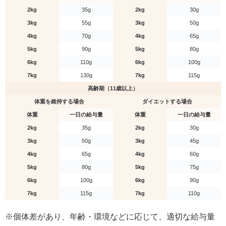
2kg
35g
2kg
30g
3kg
55g
3kg
50g
4kg
70g
4kg
65g
5kg
90g
5kg
80g
6kg
110g
6kg
100g
7kg
130g
7kg
115g
高齢期（11歳以上）
体重を維持する場合
ダイエットする場合
体重
一日の給与量
体重
一日の給与量
2kg
35g
2kg
30g
3kg
50g
3kg
45g
4kg
65g
4kg
60g
5kg
80g
5kg
75g
6kg
100g
6kg
90g
7kg
115g
7kg
110g
※個体差があり、年齢・環境などに応じて、適切な給与量